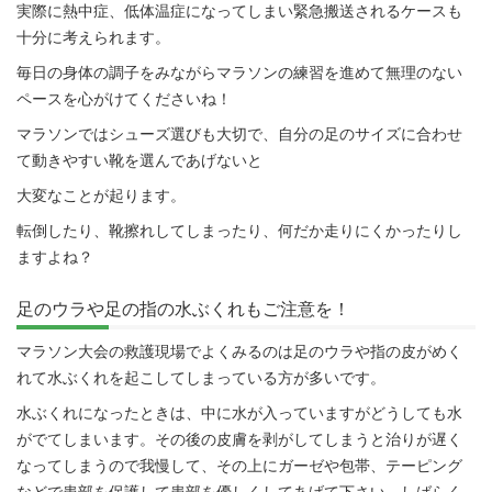
実際に熱中症、低体温症になってしまい緊急搬送されるケースも
十分に考えられます。
毎日の身体の調子をみながらマラソンの練習を進めて無理のない
ペースを心がけてくださいね！
マラソンではシューズ選びも大切で、自分の足のサイズに合わせ
て動きやすい靴を選んであげないと
大変なことが起ります。
転倒したり、靴擦れしてしまったり、何だか走りにくかったりし
ますよね？
足のウラや足の指の水ぶくれもご注意を！
マラソン大会の救護現場でよくみるのは足のウラや指の皮がめく
れて水ぶくれを起こしてしまっている方が多いです。
水ぶくれになったときは、中に水が入っていますがどうしても水
がでてしまいます。その後の皮膚を剥がしてしまうと治りが遅く
なってしまうので我慢して、その上にガーゼや包帯、テーピング
などで患部を保護して患部を優しくしてあげて下さい。しばらく