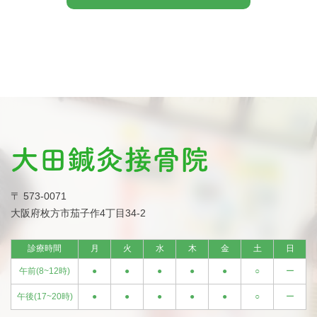
〒 573-0071
大阪府枚方市茄子作4丁目34-2
診療時間
月
火
水
木
金
土
日
午前(8~12時)
●
●
●
●
●
○
ー
午後(17~20時)
●
●
●
●
●
○
ー