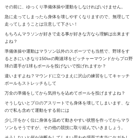
その前に、ゆっくり準備体操や運動をしなければいけません。
急に走ってしまったら身体を壊しやすくなりますので、無理して
走ってしまうことは注意して下さい！
もちろんマラソンが好きで走る事が好きな方なら理解は出来ます
よね？
準備体操や運動はマラソン以外のスポーツでも当然で、野球をす
るときにいきなり150㎞の剛速球をピッチャーマウンドからプロ野
球の選手が1球もボールを投げないで投げれますか？
違いますよね？マウンドに立つまえに沢山の練習をしてキャッチ
ボールもストレッチもして
万全の準備をしてから気持ちを込めてボールを投げますよね？
そうしないとプロのアスリートでも身体を壊してしまいます、な
ので私も含めて運動をする前には
少し汗をかく位に身体を温めて動きやすい状態を作ってからマラ
ソンもそうですが、その他の競技に取り組んでいきましょう。
そうしないと何か油断をしてしまい思わぬ場面で本当にケガをし