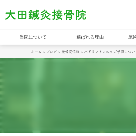
当院について
選ばれる理由
施
ホーム
>
ブログ
>
接骨院情報
>
バドミントンのケガ予防につい