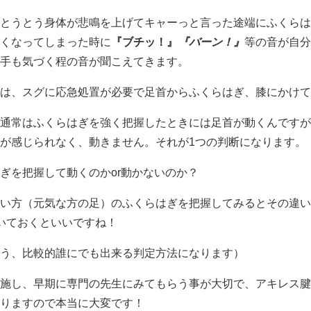
とうとう身体が悲鳴を上げてキャーっと言った途端にふくらは
くなってしまった時に
『ブチッ！』
『バーン！』
等の音が自分
手も気づく程の音が聞こえてきます。
は、スグに応急処置が必要で足首からふくらはぎ、膝にかけて
通常はふくらはぎを強く把握したときには足首が動くんですが
が感じられなく、動きません。それが1つの判断になります。
ぎを把握して動くのかor動かないのか？
い方（元気な方の足）のふくらはぎを把握してみるとその違い
いておくといいですね！
う、比較的誰にでも出来る判定方法になります）
施し、早期に専門の先生にみてもらう事が大切で、アキレス腱
りますので本当に大変です！